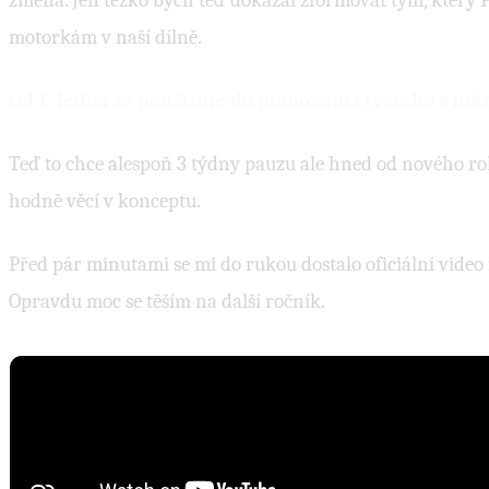
změna. Jen těžko bych teď dokázal zformovat tým, který 
motorkám v naší dílně.
Od 1. ledna se pouštíme do plánování čtvrtého #mkt
Teď to chce alespoň 3 týdny pauzu ale hned od nového 
hodně věcí v konceptu.
Před pár minutami se mi do rukou dostalo oficiální video
Opravdu moc se těším na další ročník.