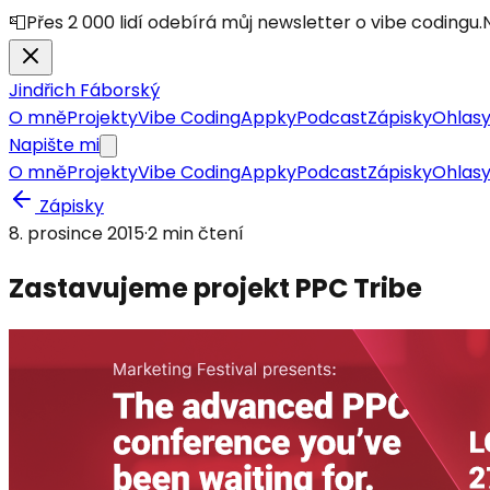
📮
Přes 2 000 lidí odebírá můj newsletter o vibe codingu.
Jindřich Fáborský
O mně
Projekty
Vibe Coding
Appky
Podcast
Zápisky
Ohlas
Napište mi
O mně
Projekty
Vibe Coding
Appky
Podcast
Zápisky
Ohlas
Zápisky
8. prosince 2015
·
2
min čtení
Zastavujeme projekt PPC Tribe