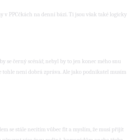
my v PPCčkách na denní bázi. Ti jsou však také logicky
y se černý scénář, nebyl by to jen konec mého snu
že tohle není dobrá zpráva. Ale jako podnikatel musím
 se stále necítím vůbec fit a myslím, že musí přijít