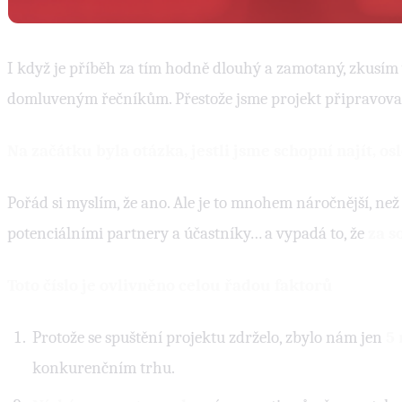
I když je příběh za tím hodně dlouhý a zamotaný, zkusím 
domluveným řečníkům. Přestože jsme projekt připravovali 
Na začátku byla otázka, jestli jsme schopní najít, o
Pořád si myslím, že ano. Ale je to mnohem náročnější, než 
potenciálními partnery a účastníky… a vypadá to, že
za 
Toto číslo je ovlivněno celou řadou faktorů
Protože se spuštění projektu zdrželo, zbylo nám jen
5 
konkurenčním trhu.