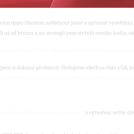
vám tímto článkem nabídnout jasné a upřímné vysvětlení. Vl
už od března a na strategii jsme strávili mnoho hodin, akt
slovit a přivést 1 000+ zkušených PPCčkařů na jedno mí
jsem si dokázal představit. Sledujeme všechna čísla z GA, so
současných podmínek máme zhruba
20% šanci na ús
měsíců čistého času na propagaci
a vytvoření určité dů