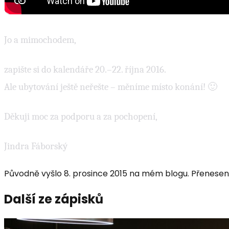
Jo a mimochodem,
zapište si do kalendáře 20.–22. října 2016.
Ale ubytování ještě neřešte – měníme místo konání! 🙂
Děkuji moc za podporu a za pochopení,
Jindra Fáborský
Původně vyšlo
8. prosince 2015
na mém blogu. Přeneseno
Další ze zápisků