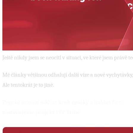
Ještě nikdy jsem se neocitl v situaci, ve které jsem právě te
Mé články většinou odhalují další vize a nové vychytávky
Ale tentokrát je to jiné.
Poprvé musím udělat krok zpátky a nahlas říct:
zastavujeme projekt PPC Tribe