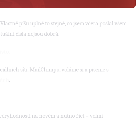
astně píšu úplně to stejné, co jsem včera poslal všem
uální čísla nejsou dobrá.
sto.
ciálních sítí, MailChimpu, voláme si a píšeme s
pěch
.
věryhodnosti na novém a nutno říct – velmi