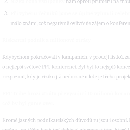
Nízká cena vstupenky
nám oproti průměru na trhu
Při výběru řečníků jsme se úplně vyhnuli celeb
málo známí, což negativně ovlivňuje zájem o konferen
Riskantní podnik a milionové ztráty
Kdybychom pokračovali v kampaních, v prodeji lístků, za
o nejlepší světové PPC konferenci. Byl byl to nejspíš kon
rozpoznat, kdy je riziko již neúnosné a kde je třeba projekt
PPC Tribe hrozí ztráta převyšující 10 milionů korun
což by byl game over.
Kromě jasných podnikatelských důvodů tu jsou i osobní. P