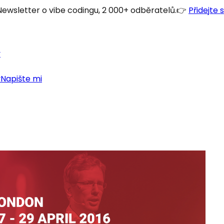
Newsletter o vibe codingu, 2 000+ odběratelů.
👉
Přidejte 
y
y
Napište mi