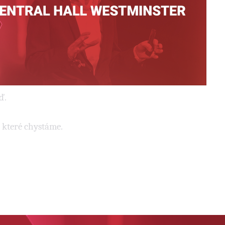
ď.
, které chystáme.