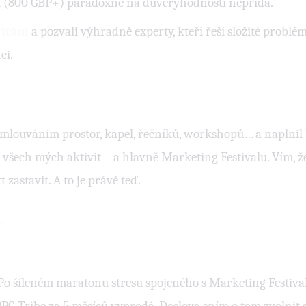
 (800 GBP+) paradoxně na důvěryhodnosti nepřidá.
ritám
a pozvali výhradně experty, kteří řeší složité problé
ci.
mlouváním prostor, kapel, řečníků, workshopů… a naplnil b
ec všech mých aktivit – a hlavně Marketing Festivalu. Vím, 
 zastavit. A to je právě teď.
,
o šíleném maratonu stresu spojeného s Marketing Festivalem