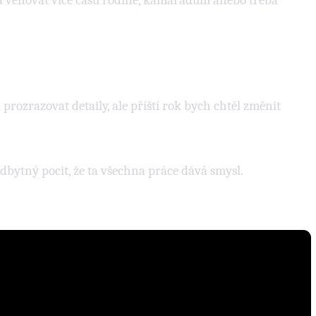
 a věnovat více času rodině, kamarádům anebo třeba
 prozrazovat detaily, ale příští rok bych chtěl změnit
bytný pocit, že ta všechna práce dává smysl.