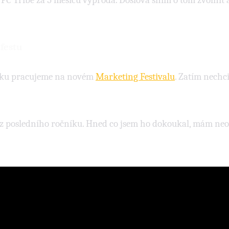
PPC Tribe za 5 měsíců vyprodá. Doslova sním o tom zvolnit
festu
roku pracujeme na novém
Marketing Festivalu
. Zatím nechci
 z posledního ročníku. Hned co jsem ho dokoukal, mám neod