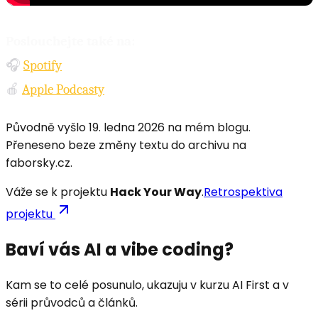
Poslouchejte také na:
🎧
Spotify
🍎
Apple Podcasty
Původně vyšlo
19. ledna 2026
na mém blogu.
Přeneseno beze změny textu do archivu na
faborsky.cz.
Váže se k projektu
Hack Your Way
.
Retrospektiva
projektu
Baví vás AI a vibe coding?
Kam se to celé posunulo, ukazuju v kurzu AI First a v
sérii průvodců a článků.