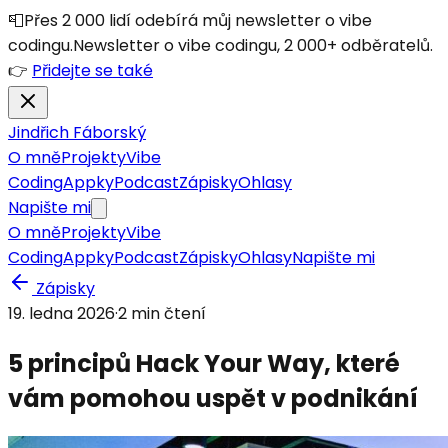
📮
Přes 2 000 lidí odebírá můj newsletter o vibe
codingu.
Newsletter o vibe codingu, 2 000+ odběratelů.
👉
Přidejte se také
Jindřich Fáborský
O mně
Projekty
Vibe
Coding
Appky
Podcast
Zápisky
Ohlasy
Napište mi
O mně
Projekty
Vibe
Coding
Appky
Podcast
Zápisky
Ohlasy
Napište mi
Zápisky
19. ledna 2026
·
2
min čtení
5 principů Hack Your Way, které
vám pomohou uspět v podnikání