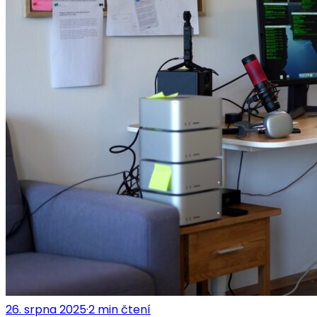
26. srpna 2025
·
2
min čtení