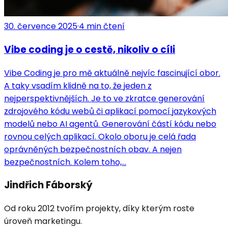
30. července 2025
·
4
min čtení
Vibe coding je o cestě, nikoliv o cíli
Vibe Coding je pro mě aktuálně nejvíc fascinující obor.
A taky vsadím klidně na to, že jeden z
nejperspektivnějších. Je to ve zkratce generování
zdrojového kódu webů či aplikací pomocí jazykových
modelů nebo AI agentů. Generování částí kódu nebo
rovnou celých aplikací. Okolo oboru je celá řada
oprávněných bezpečnostních obav. A nejen
bezpečnostních. Kolem toho,...
Jindřich Fáborský
Od roku 2012 tvořím projekty, díky kterým roste
úroveň marketingu.