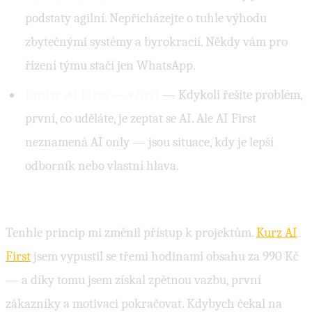
podstaty agilní. Nepřicházejte o tuhle výhodu
zbytečnými systémy a byrokracií. Někdy vám pro
řízení týmu stačí jen WhatsApp.
Buďte AI First — vždy!
— Kdykoli řešíte problém,
první, co uděláte, je zeptat se AI. Ale AI First
neznamená AI only — jsou situace, kdy je lepší
odborník nebo vlastní hlava.
Proč 85 % stačí
Tenhle princip mi změnil přístup k projektům.
Kurz AI
First
jsem vypustil se třemi hodinami obsahu za 990 Kč
— a díky tomu jsem získal zpětnou vazbu, první
zákazníky a motivaci pokračovat. Kdybych čekal na