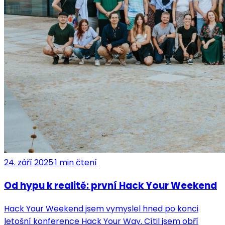
24. září 2025
·
1
min čtení
Od hypu k realitě: první Hack Your Weekend
Hack Your Weekend jsem vymyslel hned po konci
letošní konference Hack Your Way. Cítil jsem obří