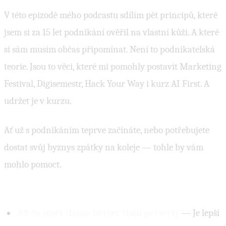
V této epizodě mého podcastu sdílím pět principů, které
jsem si za 15 let podnikání ověřil na vlastní kůži. A které
si sám musím občas připomínat. Není to podnikatelská
teorie. Jsou to věci, které mi pomohly postavit Marketing
Festival, Digisemestr, Hack Your Way i kurz AI First. A
udržet je v kurzu.
Ať už s podnikáním teprve začínáte, nebo potřebujete
dostat svůj byznys zpátky na koleje — tohle by vám
mohlo pomoct.
5 klíčových principů z epizody
85 % stačí (Done better than perfect)
— Je lepší