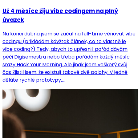
Už 4 měsíce žiju vibe codingem na plný
úvazek
Na konci dubna jsem se začal na full-time věnovat vibe
codingu (přikládám kdyžtak článek, co to vlastně je
vibe coding?) Tedy, abych to upřesnil: pořád dávám
péči Digisemestru nebo třeba pořádám každý měsíc
srazy Hack Your Morning. Ale jinak jsem veškerý svůj
čas Zjistil jsem, že existují takové dvě polohy. V jedné
děláte rychlé prototypy,...