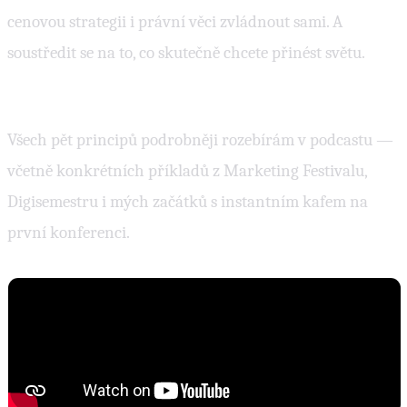
cenovou strategii i právní věci zvládnout sami. A
soustředit se na to, co skutečně chcete přinést světu.
Poslechněte si celou epizodu
Všech pět principů podrobněji rozebírám v podcastu —
včetně konkrétních příkladů z Marketing Festivalu,
Digisemestru i mých začátků s instantním kafem na
první konferenci.