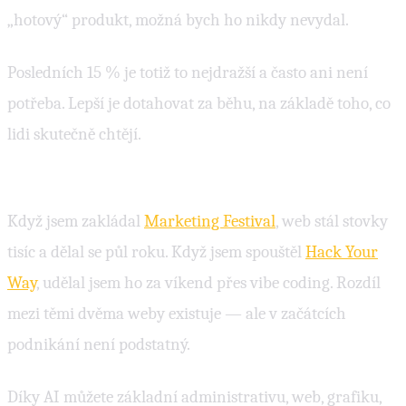
„hotový“ produkt, možná bych ho nikdy nevydal.
Posledních 15 % je totiž to nejdražší a často ani není
potřeba. Lepší je dotahovat za běhu, na základě toho, co
lidi skutečně chtějí.
Pravidla se změnila — využijte toho
Když jsem zakládal
Marketing Festival
, web stál stovky
tisíc a dělal se půl roku. Když jsem spouštěl
Hack Your
Way
, udělal jsem ho za víkend přes vibe coding. Rozdíl
mezi těmi dvěma weby existuje — ale v začátcích
podnikání není podstatný.
Díky AI můžete základní administrativu, web, grafiku,