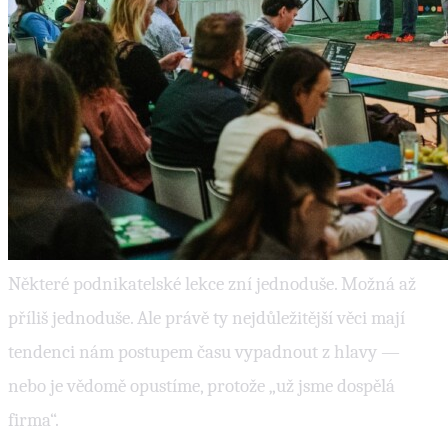
Některé podnikatelské lekce zní jednoduše. Možná až
příliš jednoduše. Ale právě ty nejdůležitější věci mají
tendenci nám postupem času vypadnout z hlavy —
nebo je vědomě opustíme, protože „už jsme dospělá
firma“.