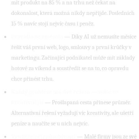
mít produkt na 85 % a na trhu než čekat na
dokonalost, která možná nikdy nepřijde. Posledních
15 % navíc stojí nejvíc času i peněz.
Pravidla se změnila
— Díky AI už nemusíte měsíce
řešit váš první web, logo, smlouvy a první krůčky v
marketingu. Začínající podnikatel může mít základy
hotové za víkend a soustředit se na to, co opravdu
chce přinést trhu.
Každý problém má dvě řešení — volte to
kreativnější
— Prošlapaná cesta přinese průměr.
Alternativní řešení vyžadují víc kreativity, ale ušetří
peníze a naučíte se u nich nejvíc.
Využijte přizpůsobivosti
— Malé firmy jsou ze své